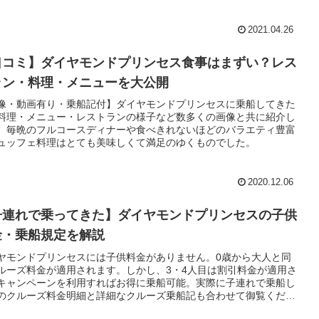
記も合わせて掲載中。
2021.04.26
口コミ】ダイヤモンドプリンセス食事はまずい？レス
ラン・料理・メニューを大公開
像・動画有り・乗船記付】ダイヤモンドプリンセスに乗船してきた
料理・メニュー・レストランの様子など数多くの画像と共に紹介し
。毎晩のフルコースディナーや食べきれないほどのバラエティ豊富
ュッフェ料理はとても美味しくて満足のゆくものでした。
2020.12.06
子連れで乗ってきた】ダイヤモンドプリンセスの子供
金・乗船規定を解説
ヤモンドプリンセスには子供料金がありません。0歳から大人と同
ルーズ料金が適用されます。しかし、3・4人目は割引料金が適用さ
キャンペーンを利用すればお得に乗船可能。実際に子連れで乗船し
のクルーズ料金明細と詳細なクルーズ乗船記も合わせて御覧くださ