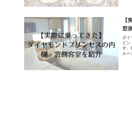
【
窓
ダイ
ビン
す。
ルー