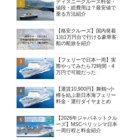
ディズニークルーズ料金・
値段・総費用は？最安値で
乗る方法紹介
【格安クルーズ】国内発着
1泊1万円台で行ける豪華客
船の船旅を紹介
【フェリーで日本一周】実
際やってみたら72時間・4
万円で可能だった
【運賃10,900円】舞鶴~小
樽を結ぶ新日本海フェリー
料金・運行ダイヤまとめ
【2026年ジャパネットクル
ーズ】MSCベリッシマ日本
一周行程と料金紹介