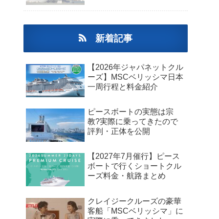
新着記事
【2026年ジャパネットクル
ーズ】MSCベリッシマ日本
一周行程と料金紹介
ピースボートの実態は宗
教?実際に乗ってきたので
評判・正体を公開
【2027年7月催行】ピース
ボートで行くショートクル
ーズ料金・航路まとめ
クレイジークルーズの豪華
客船「MSCベリッシマ」に