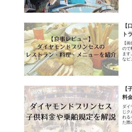
乗船
【
ト
【画
ので
ます
なビ
【
料
ダイ
じク
れる
た際
い。