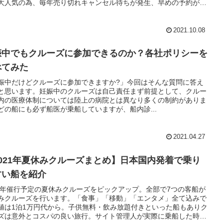
大人気の為、毎年売り切れキャンセル待ちが発生、早めの予約がお
めです。
2021.10.08
娠中でもクルーズに参加できるのか？各社ポリシーを
べてみた
娠中だけどクルーズに参加できますか?」今回はそんな質問に答え
と思います。妊娠中のクルーズは自己責任まず前提として、クルー
内の医療体制については陸上の病院とは異なり多くの制約がありま
どの船にも必ず船医が乗船していますが、船内診...
2021.04.27
2021年夏休みクルーズまとめ】日本国内発着で乗り
すい船を紹介
21年催行予定の夏休みクルーズをピックアップ。全部で7つの客船が
みクルーズを行います。「食事」「移動」「エンタメ」全て込みで
値は1泊1万円代から。子供無料・飲み放題付きといった船もありク
ズは意外とコスパの良い旅行。サイト管理人が実際に乗船した時の