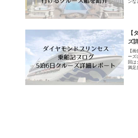
ンな
載し
【
ズ
【画
ーズ
回は
満足
も素