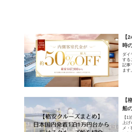
【
時
ダイ
する
記事
ます
【
船
【1
上げ
メ・