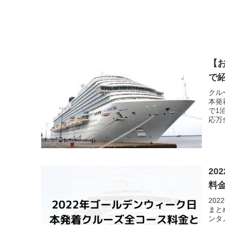
【
で紹
クル
本発
で1
応万
2
料
20
まと
ンタ