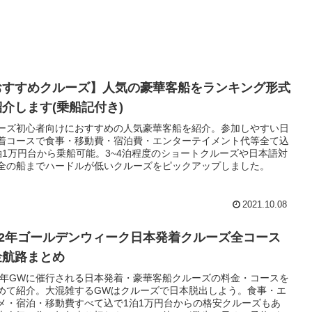
おすすめクルーズ】人気の豪華客船をランキング形式
介します(乗船記付き)
ーズ初心者向けにおすすめの人気豪華客船を紹介。参加しやすい日
着コースで食事・移動費・宿泊費・エンターテイメント代等全て込
泊1万円台から乗船可能。3~4泊程度のショートクルーズや日本語対
全の船までハードルが低いクルーズをピックアップしました。
2021.10.08
022年ゴールデンウィーク日本発着クルーズ全コース
金航路まとめ
22年GWに催行される日本発着・豪華客船クルーズの料金・コースを
めて紹介。大混雑するGWはクルーズで日本脱出しよう。食事・エ
メ・宿泊・移動費すべて込で1泊1万円台からの格安クルーズもあ