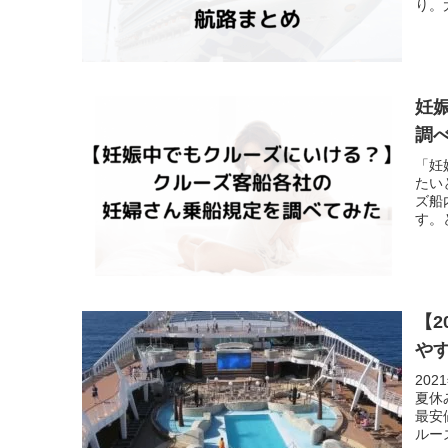
り。
すす
妊
調
「妊
たい
ズ船
す。
【
や
20
夏休
最安
ルー