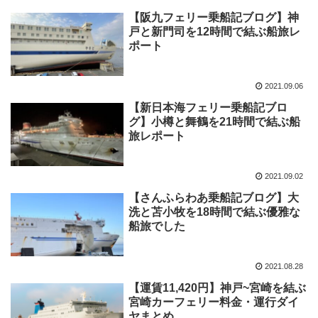
【阪九フェリー乗船記ブログ】神
戸と新門司を12時間で結ぶ船旅レ
ポート
2021.09.06
【新日本海フェリー乗船記ブロ
グ】小樽と舞鶴を21時間で結ぶ船
旅レポート
2021.09.02
【さんふらわあ乗船記ブログ】大
洗と苫小牧を18時間で結ぶ優雅な
船旅でした
2021.08.28
【運賃11,420円】神戸~宮崎を結ぶ
宮崎カーフェリー料金・運行ダイ
ヤまとめ