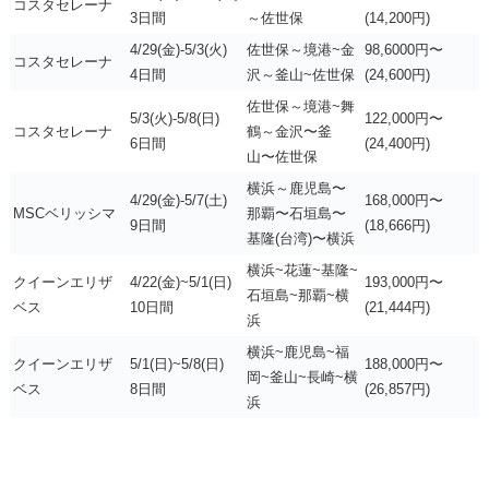
コスタセレーナ
3日間
～佐世保
(14,200円)
4/29(金)-5/3(火)
佐世保～境港~金
98,6000円〜
コスタセレーナ
4日間
沢～釜山~佐世保
(24,600円)
佐世保～境港~舞
5/3(火)-5/8(日)
122,000円〜
コスタセレーナ
鶴～金沢〜釜
6日間
(24,400円)
山〜佐世保
横浜～鹿児島〜
4/29(金)-5/7(土)
168,000円〜
MSCベリッシマ
那覇〜石垣島〜
9日間
(18,666円)
基隆(台湾)〜横浜
横浜~花蓮~基隆~
クイーンエリザ
4/22(金)~5/1(日)
193,000円〜
石垣島~那覇~横
ベス
10日間
(21,444円)
浜
横浜~鹿児島~福
クイーンエリザ
5/1(日)~5/8(日)
188,000円〜
岡~釜山~長崎~横
ベス
8日間
(26,857円)
浜