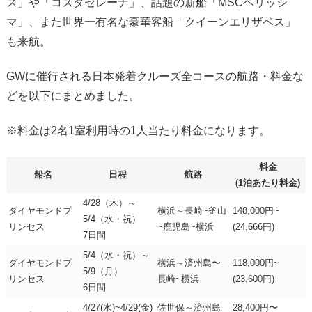
ス」や「コスタセレーナ」、話題の新船「MSCベリッシ
マ」、また世界一有名な豪華客船「クイーンエリザベス」
も来航。
GWに催行される日本発着クルーズ全コースの航路・料金な
どを以下にまとめました。
※料金は2名1室利用時の1人当たり料金になります。
料金
船名
日程
航路
(1泊あたり料金)
4/28（木）～
ダイヤモンドプ
横浜～長崎~釜山
148,000円~
5/4（水・祝）
リンセス
~鹿児島~横浜
(24,666円)
7日間
5/4（水・祝）～
ダイヤモンドプ
横浜～済州島〜
118,000円~
5/9（月）
リンセス
長崎~横浜
(23,600円)
6日間
4/27(水)~4/29(金)
佐世保～済州島
28,400円〜