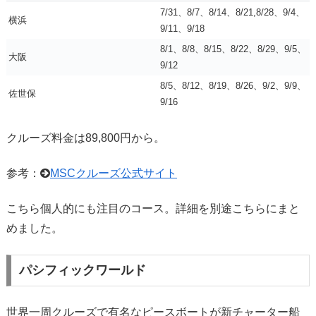
7/31、8/7、8/14、8/21,8/28、9/4、
横浜
9/11、9/18
8/1、8/8、8/15、8/22、8/29、9/5、
大阪
9/12
8/5、8/12、8/19、8/26、9/2、9/9、
佐世保
9/16
クルーズ料金は89,800円から。
参考：
MSCクルーズ公式サイト
こちら個人的にも注目のコース。詳細を別途こちらにまと
めました。
パシフィックワールド
世界一周クルーズで有名なピースボートが新チャーター船