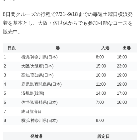
8日間クルーズの行程で7/31~9/18までの毎週土曜日横浜発
着を基本とし、大阪・佐世保からでも参加可能なコースを
販売中。
日次
港
入港
出港
1
横浜/神奈川県(日本)
8:00
18:00
2
大阪/大阪府(日本)
15:00
23:00
3
高知/高知県(日本)
10:00
19:00
4
鹿児島/鹿児島県(日本)
11:00
19:00
5
済州島(韓国)
14:00
17:00
6
佐世保/長崎県(日本)
7:00
16:00
7
終日航海日
8
横浜/神奈川県(日本)
8:00
発着港
設定日