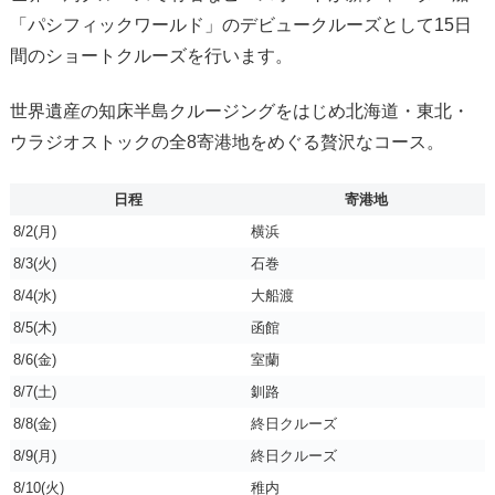
「パシフィックワールド」のデビュークルーズとして15日
間のショートクルーズを行います。
世界遺産の知床半島クルージングをはじめ北海道・東北・
ウラジオストックの全8寄港地をめぐる贅沢なコース。
日程
寄港地
8/2(月)
横浜
8/3(火)
石巻
8/4(水)
大船渡
8/5(木)
函館
8/6(金)
室蘭
8/7(土)
釧路
8/8(金)
終日クルーズ
8/9(月)
終日クルーズ
8/10(火)
稚内