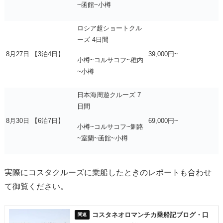
~函館~小樽
ロシア超ショートクル
ーズ 4日間
8月27日 【3泊4日】
39,000円~
小樽~コルサコフ~稚内
~小樽
日本海周遊クルーズ 7
日間
8月30日 【6泊7日】
69,000円~
小樽~コルサコフ~釧路
~室蘭~函館~小樽
実際にコスタクルーズに乗船したときのレポートも合わせ
て御覧ください。
コスタネオロマンチカ乗船記ブログ・口