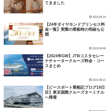
てきました
2023.09.19
【24年ダイヤモンドプリンセス料
金一覧】実際の乗船時の明細も公
開
2023.09.05
【2024年GW】JTBコスタセレー
ナチャータークルーズ料金・コー
スまとめ
2023.08.21
【ピースボート乗船記ブログ19日
目】東京国際クルーズターミナル
へ帰着