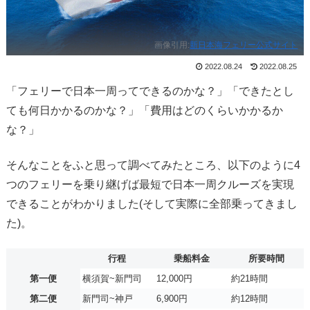
画像引用:
新日本海フェリー公式サイト
2022.08.24
2022.08.25
「フェリーで日本一周ってできるのかな？」「できたとし
ても何日かかるのかな？」「費用はどのくらいかかるか
な？」
そんなことをふと思って調べてみたところ、以下のように4
つのフェリーを乗り継げば最短で日本一周クルーズを実現
できることがわかりました(そして実際に全部乗ってきまし
た)。
行程
乗船料金
所要時間
第一便
横須賀~新門司
12,000円
約21時間
第二便
新門司~神戸
6,900円
約12時間