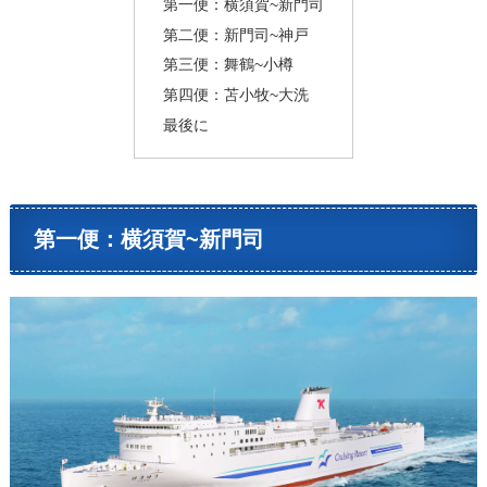
第一便：横須賀~新門司
第二便：新門司~神戸
第三便：舞鶴~小樽
第四便：苫小牧~大洗
最後に
第一便：横須賀~新門司