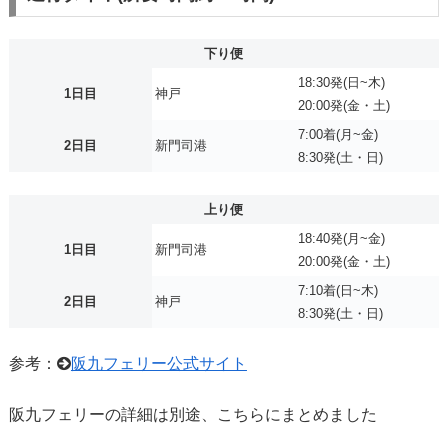
下り便
18:30発(日~木)
1日目
神戸
20:00発(金・土)
7:00着(月~金)
2日目
新門司港
8:30発(土・日)
上り便
18:40発(月~金)
1日目
新門司港
20:00発(金・土)
7:10着(日~木)
2日目
神戸
8:30発(土・日)
参考：
阪九フェリー公式サイト
阪九フェリーの詳細は別途、こちらにまとめました