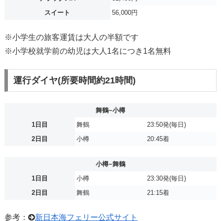
スイート
56,000円
※小学生の旅客運賃は大人の半額です
※小学校就学前の幼児は大人1名につき1名無料
運行ダイヤ(所要時間約21時間)
舞鶴~小樽
1日目
舞鶴
23:50発(毎日)
2日目
小樽
20:45着
小樽~舞鶴
1日目
小樽
23:30発(毎日)
2日目
舞鶴
21:15着
参考：
新日本海フェリー公式サイト