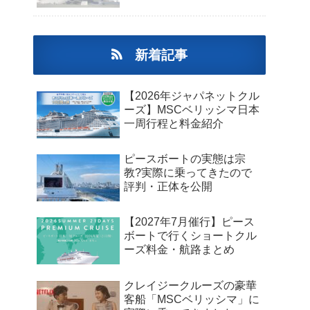
新着記事
【2026年ジャパネットクル
ーズ】MSCベリッシマ日本
一周行程と料金紹介
ピースボートの実態は宗
教?実際に乗ってきたので
評判・正体を公開
【2027年7月催行】ピース
ボートで行くショートクル
ーズ料金・航路まとめ
クレイジークルーズの豪華
客船「MSCベリッシマ」に