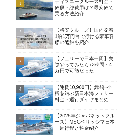
ディズニークルーズ料金・
値段・総費用は？最安値で
乗る方法紹介
【格安クルーズ】国内発着
1泊1万円台で行ける豪華客
船の船旅を紹介
【フェリーで日本一周】実
際やってみたら72時間・4
万円で可能だった
【運賃10,900円】舞鶴~小
樽を結ぶ新日本海フェリー
料金・運行ダイヤまとめ
【2026年ジャパネットクル
ーズ】MSCベリッシマ日本
一周行程と料金紹介