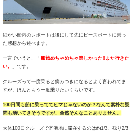
細かい船内のレポートは後にして先にピースボートに乗っ
た感想から述べます。
一言でいうと、「
船旅めちゃめちゃ楽しかった!!また行きた
い。
」です。
クルーズって一度乗ると病みつきになるとよく言われてま
すが、ほんともう一度乗りたいくらいです。
100日間も船に乗っててヒマじゃないのか？なんて素朴な疑
問も湧いてきそうですが、全然そんなことありません。
大体100日クルーズで寄港地に滞在するのは約1/3。残り2/3