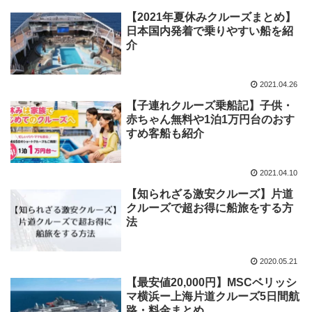
【2021年夏休みクルーズまとめ】
日本国内発着で乗りやすい船を紹
介
2021.04.26
【子連れクルーズ乗船記】子供・
赤ちゃん無料や1泊1万円台のおす
すめ客船も紹介
2021.04.10
【知られざる激安クルーズ】片道
クルーズで超お得に船旅をする方
法
2020.05.21
【最安値20,000円】MSCベリッシ
マ横浜ー上海片道クルーズ5日間航
路・料金まとめ