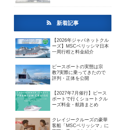
新着記事
【2026年ジャパネットクル
ーズ】MSCベリッシマ日本
一周行程と料金紹介
ピースボートの実態は宗
教?実際に乗ってきたので
評判・正体を公開
【2027年7月催行】ピース
ボートで行くショートクル
ーズ料金・航路まとめ
クレイジークルーズの豪華
客船「MSCベリッシマ」に