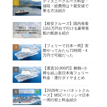
ディズニークルーズ料金・
値段・総費用は？最安値で
乗る方法紹介
【格安クルーズ】国内発着
1泊1万円台で行ける豪華客
船の船旅を紹介
【フェリーで日本一周】実
際やってみたら72時間・4
万円で可能だった
【運賃10,900円】舞鶴~小
樽を結ぶ新日本海フェリー
料金・運行ダイヤまとめ
【2026年ジャパネットクル
ーズ】MSCベリッシマ日本
一周行程と料金紹介