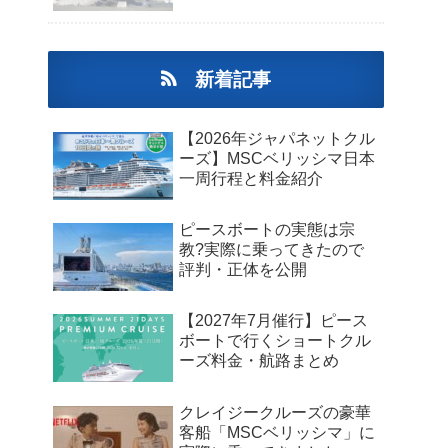
新着記事
【2026年ジャパネットクル
ーズ】MSCベリッシマ日本
一周行程と料金紹介
ピースボートの実態は宗
教?実際に乗ってきたので
評判・正体を公開
【2027年7月催行】ピース
ボートで行くショートクル
ーズ料金・航路まとめ
クレイジークルーズの豪華
客船「MSCベリッシマ」に