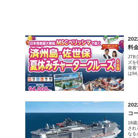
20
料
JT
ズを
発着
は94
20
コ
18
され
なる