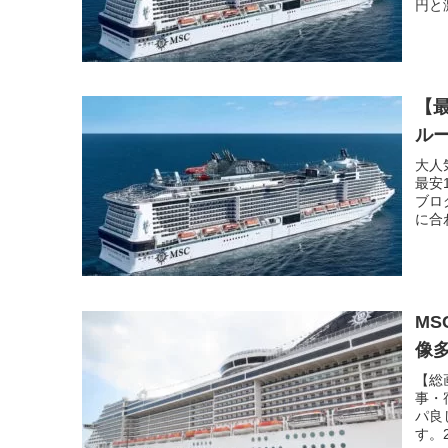
円と
【最
ル
大人
最安1
ブロ
に合
M
像
【総
事・
パ良
す。