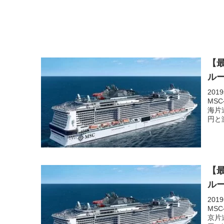
【最
ル
20
MSC
海片
円と
【最
ル
20
MSC
京片