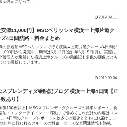
激安設定になって...
2019.09.11
安値11,000円】MSCベリッシマ横浜ー上海片道ク
ーズ4日間航路・料金まとめ
気の新造船MSCベリッシマで行く横浜→上海片道クルーズ4日間が
1,000円から発売中。期間は6月12日(金)~年6月15日(月)。実際に
グ管理人が乗船した横浜上海クルーズの乗船記も多数の画像ととも
わせて掲載しています。
2019.09.04
SCスプレンディダ乗船記ブログ 横浜ー上海4日間【画
多数あり】
画像100枚以上】MSCスプレンディダクルーズの詳細レポート。食
宿泊・エンターテイメント・移動まで含めてこれだけの内容はコス
し。4日間のクルーズレポートを数多くの画像とともにお届けしま
2019年に行われるクルーズの料金・コースなど関連情報も満載。