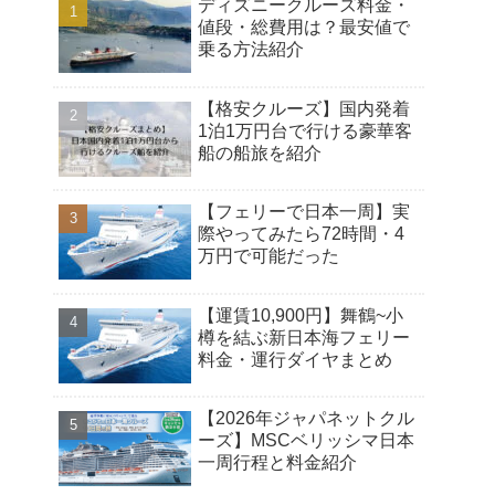
ディズニークルーズ料金・
値段・総費用は？最安値で
乗る方法紹介
【格安クルーズ】国内発着
1泊1万円台で行ける豪華客
船の船旅を紹介
【フェリーで日本一周】実
際やってみたら72時間・4
万円で可能だった
【運賃10,900円】舞鶴~小
樽を結ぶ新日本海フェリー
料金・運行ダイヤまとめ
【2026年ジャパネットクル
ーズ】MSCベリッシマ日本
一周行程と料金紹介