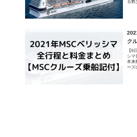
る数
20
ク
【8
シマ
本来
ーズ