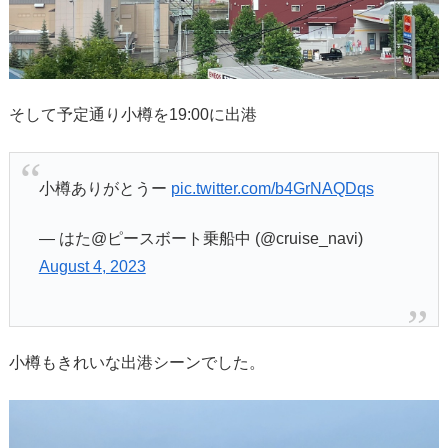
そして予定通り小樽を19:00に出港
小樽ありがとうー
pic.twitter.com/b4GrNAQDqs
— はた@ピースボート乗船中 (@cruise_navi)
August 4, 2023
小樽もきれいな出港シーンでした。