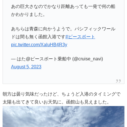
あの巨大さなのでかなり距離あっても一発で何の船
かわかりました。
あちらは青森に向かうようで。パシフィックワール
ドは間も無く函館入港です
#ピースボート
pic.twitter.com/XaluHB4R3y
— はた@ピースボート乗船中 (@cruise_navi)
August 5, 2023
朝方は曇り気味だったけど、ちょうど入港のタイミングで
太陽も出てきて良いお天気に。函館山も見えました。