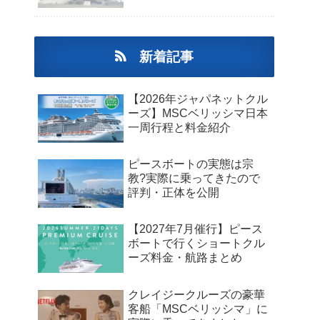
新着記事
【2026年ジャパネットクル
ーズ】MSCベリッシマ日本
一周行程と料金紹介
ピースボートの実態は宗
教?実際に乗ってきたので
評判・正体を公開
【2027年7月催行】ピース
ボートで行くショートクル
ーズ料金・航路まとめ
クレイジークルーズの豪華
客船「MSCベリッシマ」に