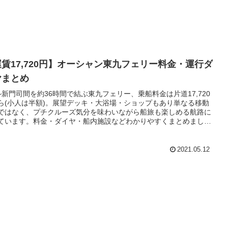
賃17,720円】オーシャン東九フェリー料金・運行ダ
ヤまとめ
~新門司間を約36時間で結ぶ東九フェリー、乗船料金は片道17,720
ら(小人は半額)。展望デッキ・大浴場・ショップもあり単なる移動
ではなく、プチクルーズ気分を味わいながら船旅も楽しめる航路に
ています。料金・ダイヤ・船内施設などわかりやすくまとめまし
2021.05.12