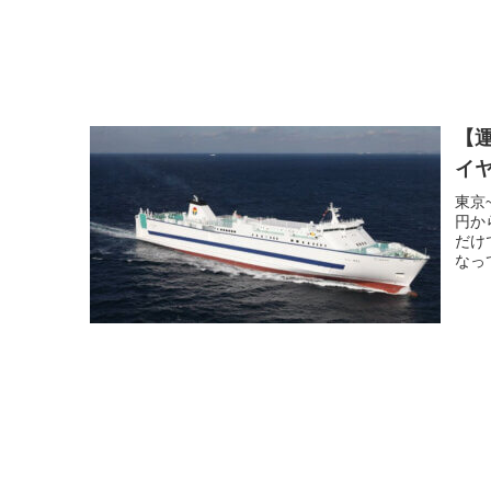
【運
イ
東京
円か
だけ
なっ
た。