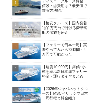
ディズニークルーズ料金・
値段・総費用は？最安値で
乗る方法紹介
【格安クルーズ】国内発着
1泊1万円台で行ける豪華客
船の船旅を紹介
【フェリーで日本一周】実
際やってみたら72時間・4
万円で可能だった
【運賃10,900円】舞鶴~小
樽を結ぶ新日本海フェリー
料金・運行ダイヤまとめ
【2026年ジャパネットクル
ーズ】MSCベリッシマ日本
一周行程と料金紹介